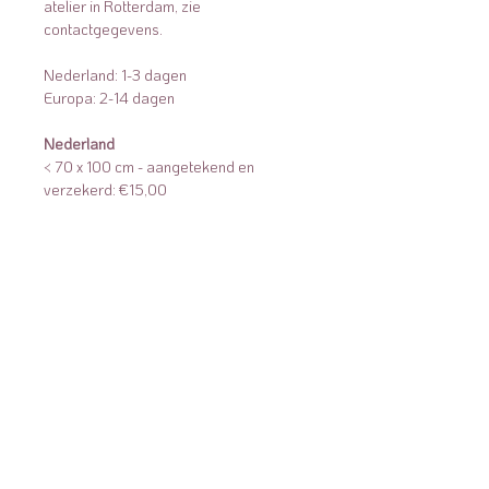
atelier in Rotterdam, zie
contactgegevens.
Nederland: 1-3 dagen
Europa: 2-14 dagen
Nederland
< 70 x 100 cm - aangetekend en
verzekerd: €15,00
Europa
< 50 x 100 cm - registered and insured
package: €50,00
Bijkomende kosten tijdens het
verzendproces (inklaringskosten of
invoerrechten) worden betaald door de
koper.
Retourneren
Wegens de gevoelige aard van het
transporteren van schilderijen, is het