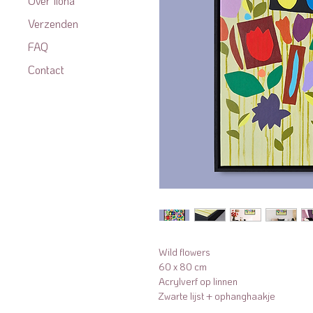
Over Ilona
Verzenden
FAQ
Contact
Wild flowers
60 x 80 cm
Acrylverf op linnen
Zwarte lijst + ophanghaakje