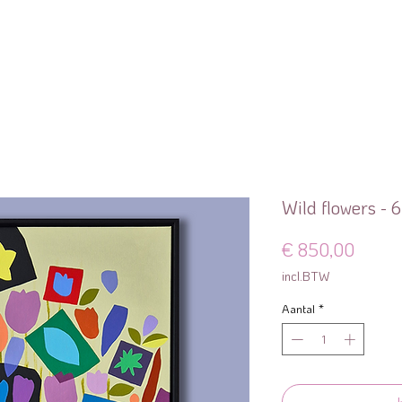
Wild flowers - 
Prijs
€ 850,00
incl.BTW
Aantal
*